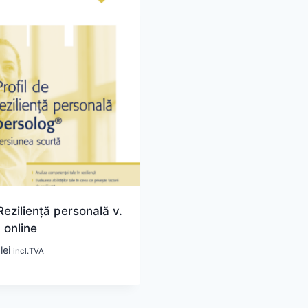
 Reziliență personală v.
 online
0
lei
incl.TVA